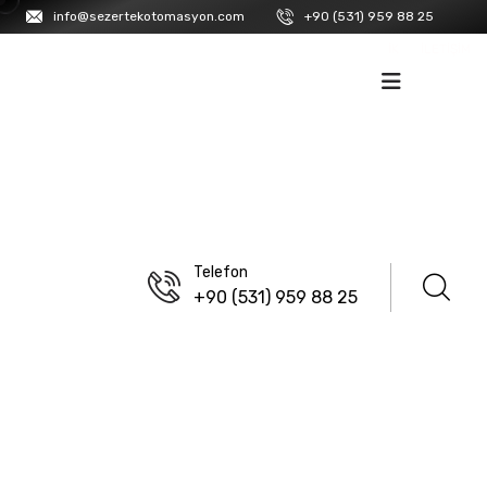
info@sezertekotomasyon.com
+90 (531) 959 88 25
İK
İLETIŞIM
Telefon
+90 (531) 959 88 25
ANASAYFA
/
ENDA
/
ÇEVIRICILER
ECCC411