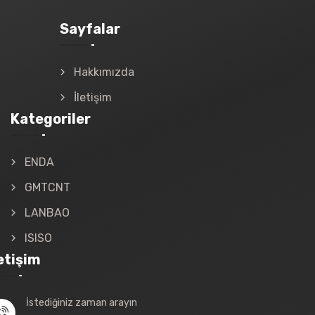
Sayfalar
Hakkımızda
İletişim
Kategoriler
ENDA
GMTCNT
LANBAO
ISISO
letişim
İstediğiniz zaman arayın