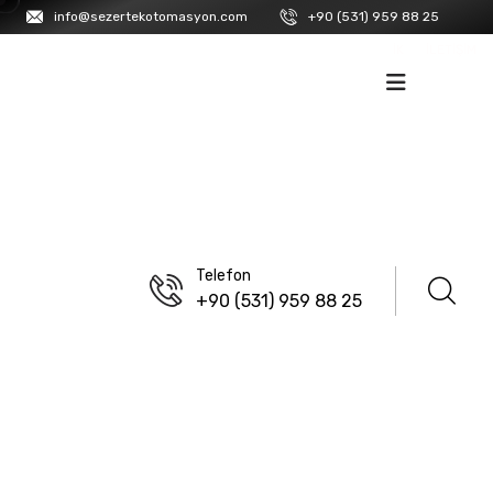
info@sezertekotomasyon.com
+90 (531) 959 88 25
İK
İLETIŞIM
Telefon
+90 (531) 959 88 25
ANASAYFA
/
HAKKIMIZDA
Vizyon