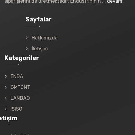
siparişlerini de üretmektedir. Endüstrinin n ...
devamı
Sayfalar
Hakkımızda
İletişim
Kategoriler
ENDA
GMTCNT
LANBAO
ISISO
letişim