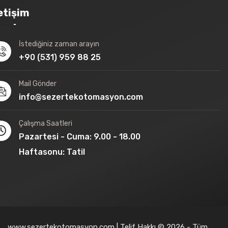
letişim
İstediğiniz zaman arayın
+90 (531) 959 88 25
Mail Gönder
info@sezertekotomasyon.com
Çalışma Saatleri
Pazartesi - Cuma: 9.00 - 18.00
Haftasonu: Tatil
www.sezertekotomasyon.com | Telif Hakkı © 2026 - Tüm