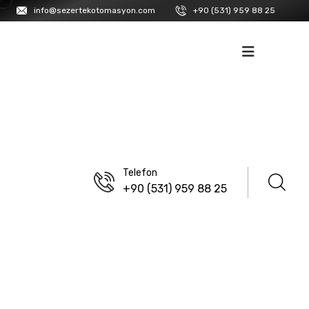
info@sezertekotomasyon.com
+90 (531) 959 88 25
İK
İLETIŞIM
Telefon
+90 (531) 959 88 25
ANASAYFA
/
ENDA
Koruma Röleleri