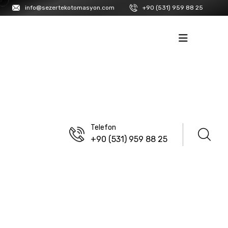
info@sezertekotomasyon.com
+90 (531) 959 88 25
İK
İLETIŞIM
Telefon
+90 (531) 959 88 25
ANASAYFA
/
ENDA
Dijital Potansiyometreler