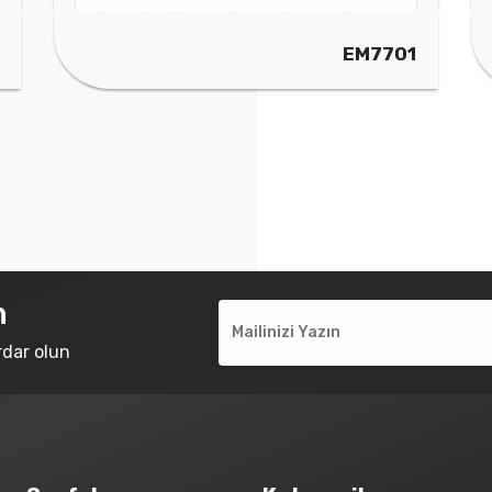
EM7701
n
rdar olun