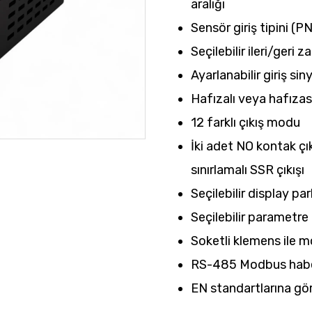
aralığı
Sensör giriş tipini (
Seçilebilir ileri/ger
Ayarlanabilir giriş si
Hafızalı veya hafızas
12 farklı çıkış modu
İki adet NO kontak çı
sınırlamalı SSR çıkışı
Seçilebilir display par
Seçilebilir parametre
Soketli klemens ile mo
RS-485 Modbus haber
EN standartlarına gö