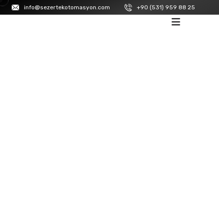
info@sezertekotomasyon.com
+90 (531) 959 88 25