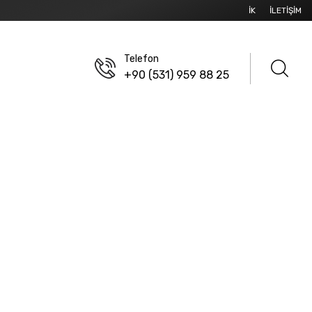
İK
İLETIŞIM
Telefon
+90 (531) 959 88 25