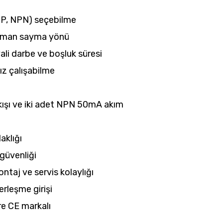
PNP, NPN) seçebilme
i zaman sayma yönü
nyali darbe ve boşluk süresi
ız çalışabilme
kışı ve iki adet NPN 50mA akım
laklığı
 güvenliği
ntaj ve servis kolaylığı
leşme girişi
re CE markalı