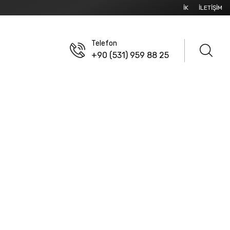
İK
İLETIŞIM
Telefon
+90 (531) 959 88 25