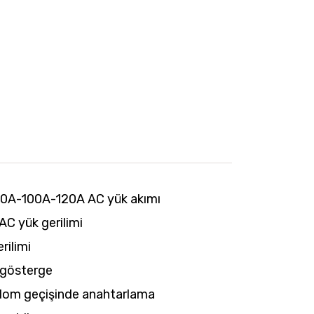
A-100A-120A AC yük akımı
C yük gerilimi
rilimi
D gösterge
andom geçişinde anahtarlama