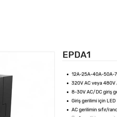
EPDA1
12A-25A-40A-50A-70
320V AC veya 480V A
8-30V AC/DC giriş ge
Giriş gerilimi için LE
AC gerilimin sıfır/r