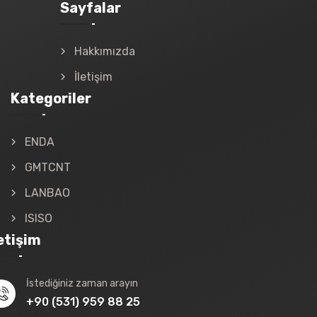
Sayfalar
Hakkımızda
İletişim
Kategoriler
ENDA
GMTCNT
LANBAO
ISISO
letişim
İstediğiniz zaman arayın
+90 (531) 959 88 25