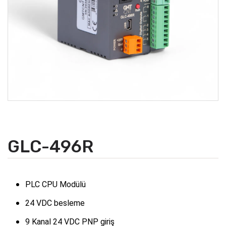
GLC-496R
PLC CPU Modülü
24 VDC besleme
9 Kanal 24 VDC PNP giriş