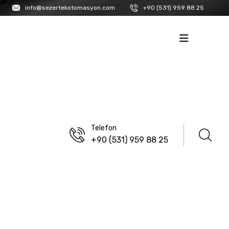
info@sezertekotomasyon.com
+90 (531) 959 88 25
İK
İLETIŞIM
Telefon
+90 (531) 959 88 25
ANASAYFA
/
GMTCNT
/
PLC
GLC-496R