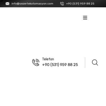
info@sezertekotomasyon.com
+90 (531) 959 88 25
İK
İLETIŞIM
Telefon
+90 (531) 959 88 25
ANASAYFA
/
GMTCNT
/
PLC
GXM-40UA