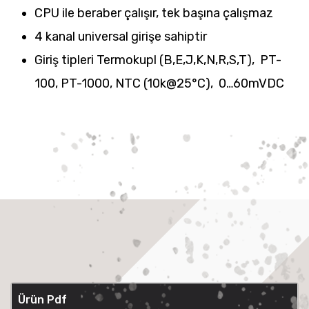
CPU ile beraber çalışır, tek başına çalışmaz
4 kanal universal girişe sahiptir
Giriş tipleri Termokupl (B,E,J,K,N,R,S,T), PT-
100, PT-1000, NTC (10k@25°C), 0…60mVDC
Ürün Pdf