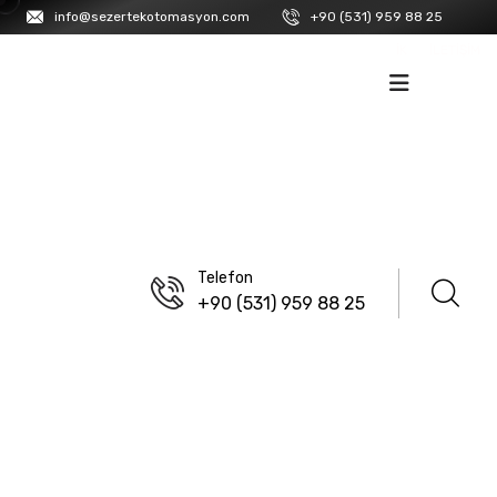
info@sezertekotomasyon.com
+90 (531) 959 88 25
İK
İLETIŞIM
Telefon
+90 (531) 959 88 25
ANASAYFA
/
ISISO
/
HIZ KONTROLLER VE SERVO MOTORLAR
/