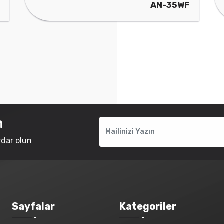
AN-35WF
n
rdar olun
Sayfalar
Kategoriler