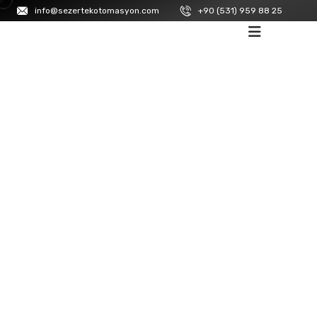
info@sezertekotomasyon.com
+90 (531) 959 88 25
ANASAYFA
/
IS