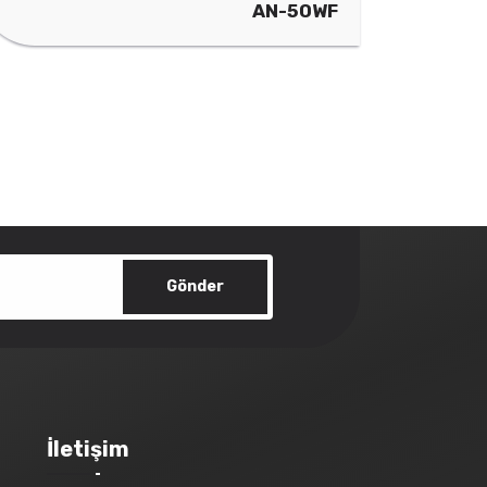
AN-50WF
Gönder
İletişim