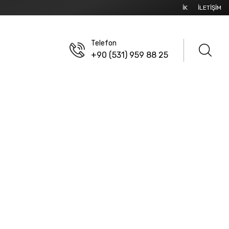
İK
İLETIŞIM
Telefon
+90 (531) 959 88 25
KMA PENSELERI