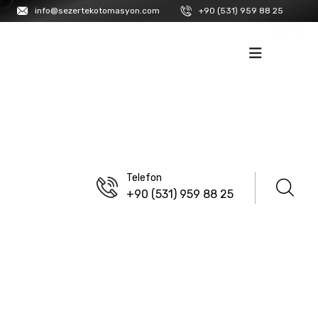
info@sezertekotomasyon.com
+90 (531) 959 88 25
İK
İLETIŞIM
Telefon
+90 (531) 959 88 25
ANASAYFA
/
ISISO
/
TERMOKUPL
/
BAYONET TIP TERMOKUPL