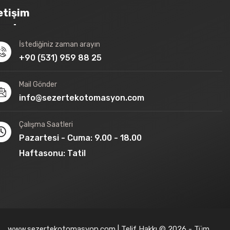
letişim
İstediğiniz zaman arayın
+90 (531) 959 88 25
Mail Gönder
info@sezertekotomasyon.com
Çalışma Saatleri
Pazartesi - Cuma: 9.00 - 18.00
Haftasonu: Tatil
www.sezertekotomasyon.com | Telif Hakkı © 2026 - Tüm