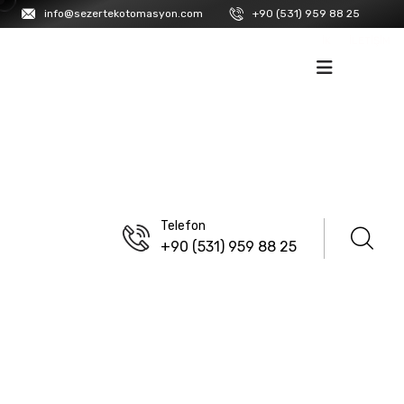
info@sezertekotomasyon.com
+90 (531) 959 88 25
İK
İLETIŞIM
Telefon
+90 (531) 959 88 25
ANASAYFA
/
ISISO
/
FANLAR
/
FAN TELLERI
Fan Telleri