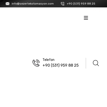
info@sezertekotomasyon.com
+90 (531) 959 88 25
İK
İLETIŞIM
Telefon
+90 (531) 959 88 25
ANASAYFA
/
ISISO
/
SKP, AL-CU SKP VE EK MUF
/
STANDART TIP SKP KABLO PABUÇLARI