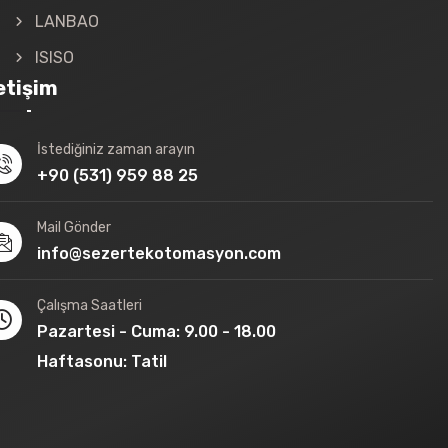
LANBAO
ISISO
letişim
İstediğiniz zaman arayın
+90 (531) 959 88 25
Mail Gönder
info@sezertekotomasyon.com
Çalışma Saatleri
Pazartesi - Cuma: 9.00 - 18.00
Haftasonu: Tatil