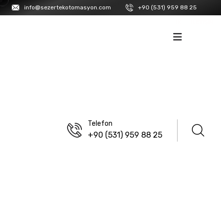
info@sezertekotomasyon.com
+90 (531) 959 88 25
İK
İLETIŞIM
Telefon
+90 (531) 959 88 25
ANASAYFA
/
LANBAO
/
DELIKLI TIP GÜÇ KAYNAKLARI
/