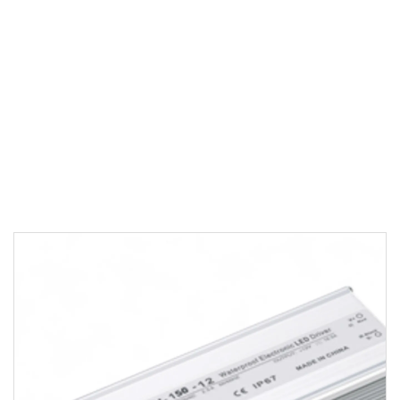
SU GEÇIRMEZ KAYNAKLAR
150 W - Su Geçirmez