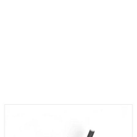
SILINDIRIK FOTOSELLER
/
PR30T SERISI PASLANMAZ
AC Modeller - PR30T
Serisi