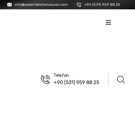
info@sezertekotomasyon.com
+90 (531) 959 88 25
İK
İLETIŞIM
Telefon
+90 (531) 959 88 25
ANASAYFA
/
LANBAO
/
SENSÖRLER
/
FOTOELEKTRIK SENSÖRLER
/