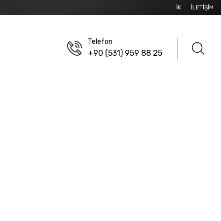
İK
İLETIŞIM
Telefon
+90 (531) 959 88 25
SELLER
/
PR12TS SERISI PLASTIK
ik