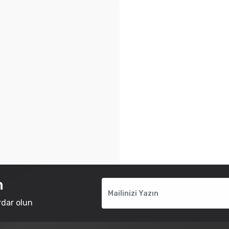
n
rdar olun