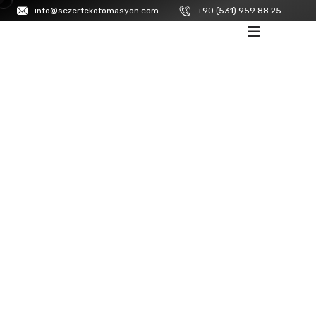
info@sezertekotomasyon.com
+90 (531) 959 88 25
ANASAYFA
/
LANBAO
/
SENSÖRL
D