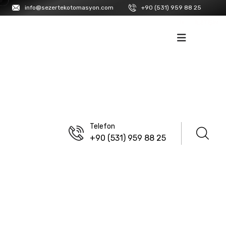
info@sezertekotomasyon.com
+90 (531) 959 88 25
İK
İLETIŞIM
Telefon
+90 (531) 959 88 25
ANASAYFA
/
LANBAO
/
SENSÖRLER
/
FOTOELEKTRIK SENSÖRLER
/