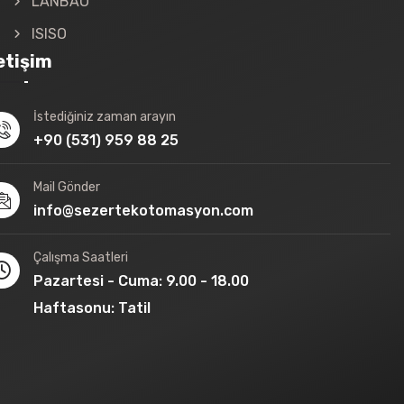
LANBAO
ISISO
letişim
İstediğiniz zaman arayın
+90 (531) 959 88 25
Mail Gönder
info@sezertekotomasyon.com
Çalışma Saatleri
Pazartesi - Cuma: 9.00 - 18.00
Haftasonu: Tatil