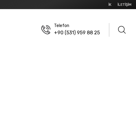
İK
İLETIŞIM
Telefon
+90 (531) 959 88 25
SELLER
/
FIBEROPTIK KABLOLAR
olar