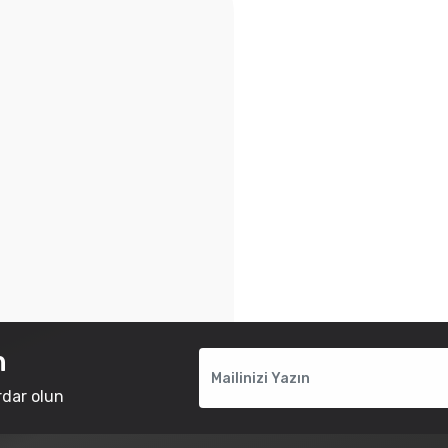
n
rdar olun