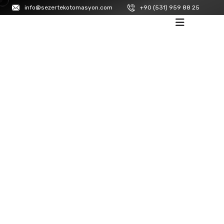
info@sezertekotomasyon.com
+90 (531) 959 88 25
ANASAYFA
/
LANBAO
/
SENSÖR
DC 