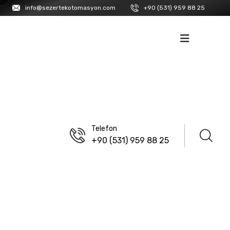
info@sezertekotomasyon.com
+90 (531) 959 88 25
İK
İLETIŞIM
Telefon
+90 (531) 959 88 25
ANASAYFA
/
LANBAO
/
ENDÜSTRIYEL KONNEKTÖRLER
/