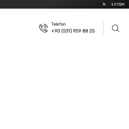
İK
İLETIŞIM
Telefon
+90 (531) 959 88 25
 KONNEKTÖRLER
2