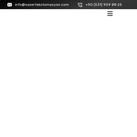
info@sezertekotomasyon.com
+90 (531) 959 88 25
ANASAYFA
/
LA