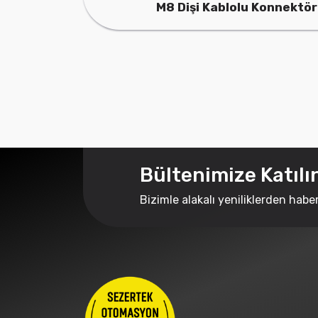
şi Kablolu Konnektör
M8 Erkek Kablo
Bültenimize Katılı
Bizimle alakalı yeniliklerden habe