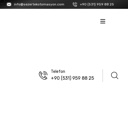
info@sezertekotomasyon.com
+90 (531) 959 88 25
İK
İLETIŞIM
Telefon
+90 (531) 959 88 25
ANASAYFA
/
LANBAO
/
ENDÜSTRIYEL KONNEKTÖRLER
/