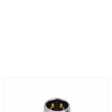
M8 PANEL TIPI KONNEKTÖRLER
M8 Erkek Panel
Konnektör