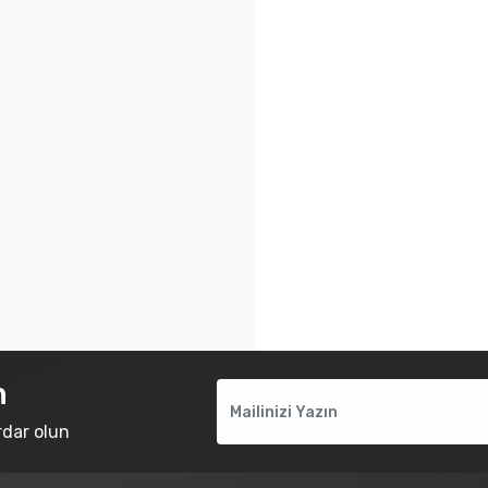
n
rdar olun