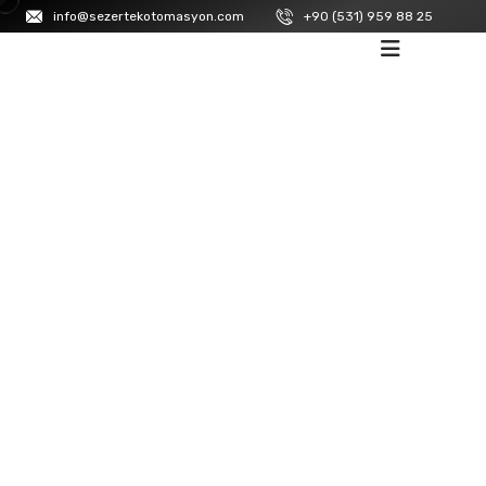
info@sezertekotomasyon.com
+90 (531) 959 88 25
ANASAYFA
/
LA