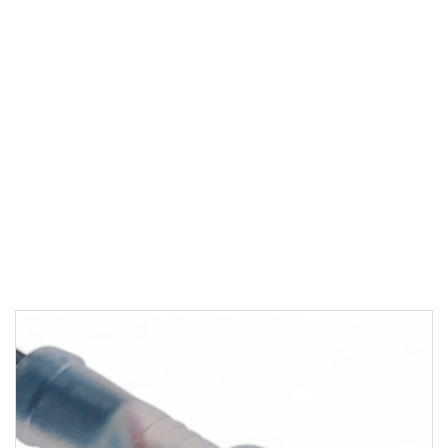
M12 KABLOLU KONNEKTÖRLER
M12 Dişi Ledli Kablolu
Konnektör 2