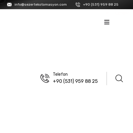
info@sezertekotomasyon.com
+90 (531) 959 88 25
İK
İLETIŞIM
Telefon
+90 (531) 959 88 25
ANASAYFA
/
LANBAO
/
ENDÜSTRIYEL KONNEKTÖRLER
/