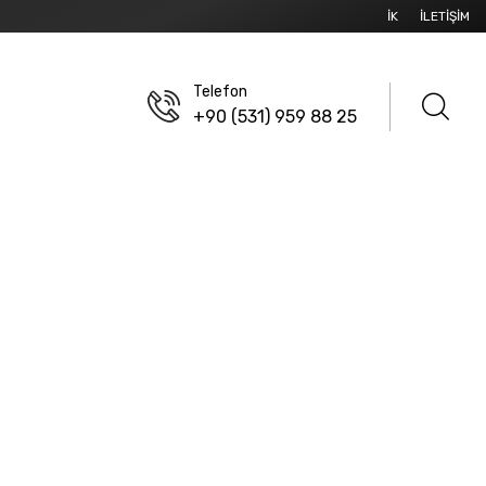
İK
İLETIŞIM
Telefon
+90 (531) 959 88 25
U KONNEKTÖRLER
 2