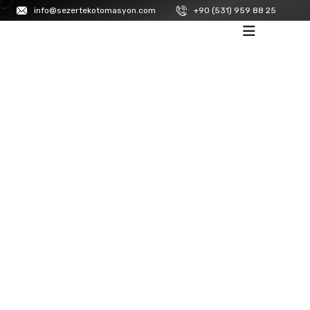
info@sezertekotomasyon.com
+90 (531) 959 88 25
ANASAYFA
/
LA
M