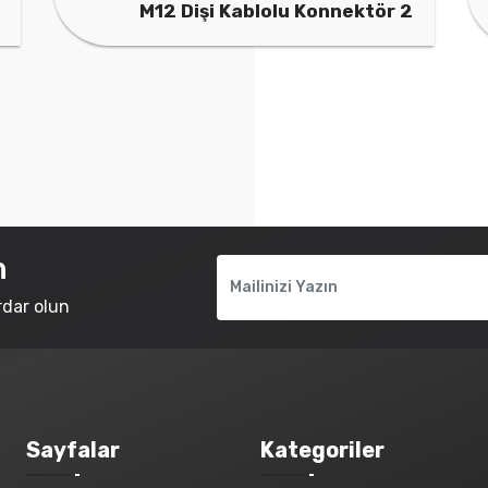
M12 Dişi Kablolu Konnektör 2
n
rdar olun
Sayfalar
Kategoriler