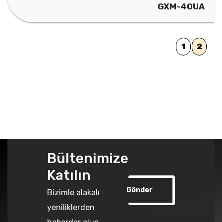
GXM-40UA
1
2
Bültenimize
Katılın
Gönder
Bizimle alakalı
yeniliklerden