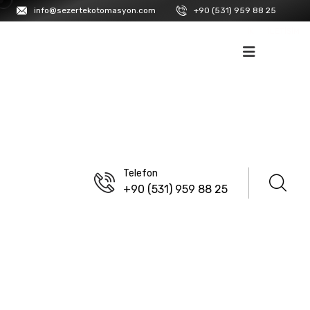
info@sezertekotomasyon.com
+90 (531) 959 88 25
İK
İLETIŞIM
Telefon
+90 (531) 959 88 25
ANASAYFA
/
GMTCNT
PLC