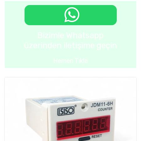
Bizimle Whatsapp
üzerinden iletişime geçin
Hemen Tıkla