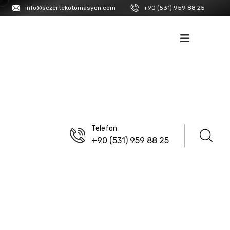
info@sezertekotomasyon.com
+90 (531) 959 88 25
İK
İLETIŞIM
Telefon
+90 (531) 959 88 25
ANASAYFA
/
ISISO
Dijital Sayıcılar