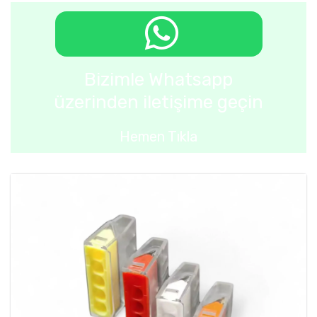
Bizimle Whatsapp
üzerinden iletişime geçin
Hemen Tıkla