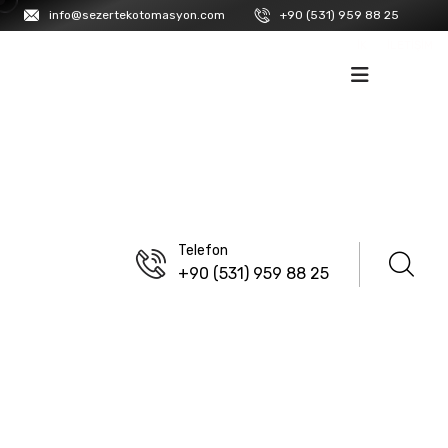
info@sezertekotomasyon.com
+90 (531) 959 88 25
İK
İLETIŞIM
Telefon
+90 (531) 959 88 25
ANASAYFA
/
ISISO
Geçmeli Buat Klemensler