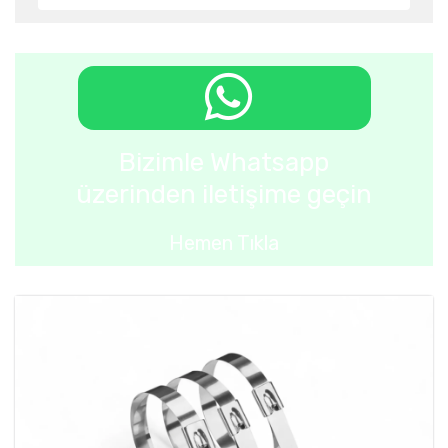
Bizimle Whatsapp
üzerinden iletişime geçin
Hemen Tıkla