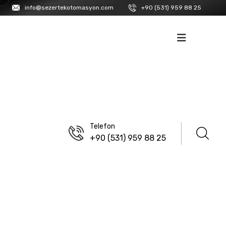
info@sezertekotomasyon.com
+90 (531) 959 88 25
İK
İLETIŞIM
Telefon
+90 (531) 959 88 25
ANASAYFA
/
ISISO
Paslanmaz Çelik Kablo