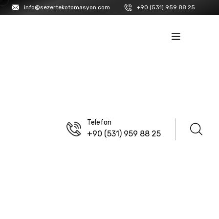
info@sezertekotomasyon.com
+90 (531) 959 88 25
İK
İLETIŞIM
Telefon
+90 (531) 959 88 25
ANASAYFA
/
ISISO
Hız Kontroller