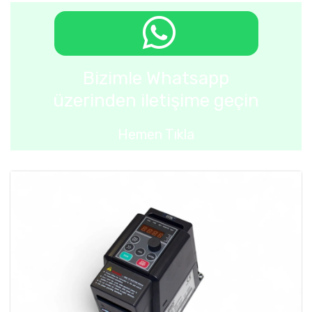
Bizimle Whatsapp
üzerinden iletişime geçin
Hemen Tıkla