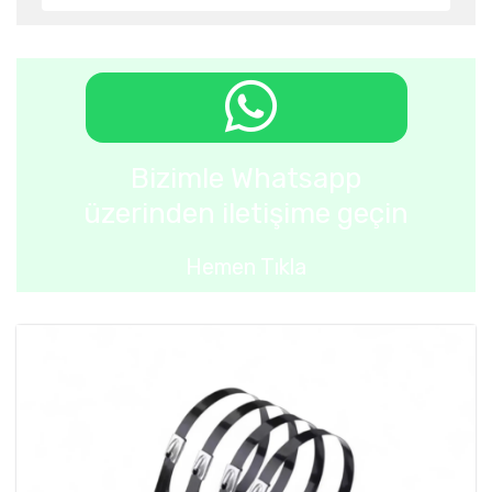
Bizimle Whatsapp
üzerinden iletişime geçin
Hemen Tıkla