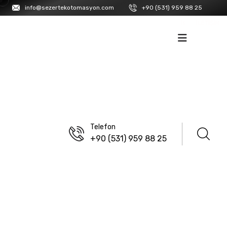
info@sezertekotomasyon.com
+90 (531) 959 88 25
İK
İLETIŞIM
Telefon
+90 (531) 959 88 25
ANASAYFA
/
ISISO
Pvc Kaplı Paslanmaz