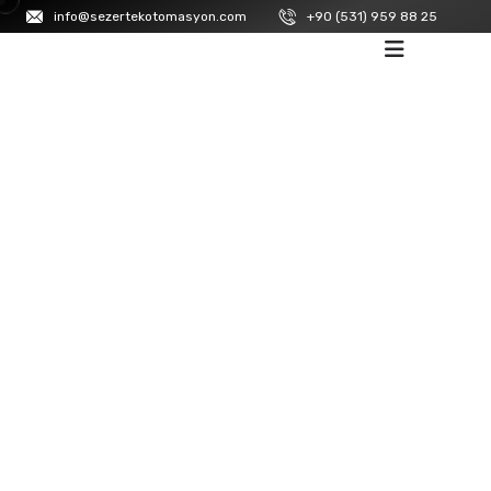
info@sezertekotomasyon.com
+90 (531) 959 88 25