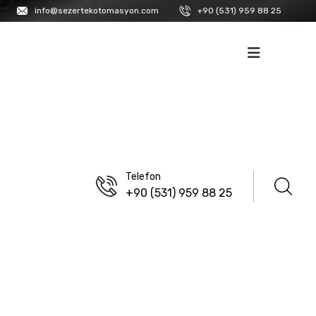
info@sezertekotomasyon.com
+90 (531) 959 88 25
İK
İLETIŞIM
Telefon
+90 (531) 959 88 25
ANASAYFA
/
LANBAO
M23 Güç Konnektörleri