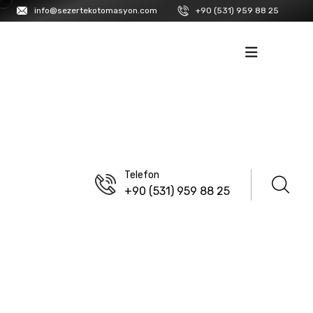
info@sezertekotomasyon.com
+90 (531) 959 88 25
İK
İLETIŞIM
Telefon
+90 (531) 959 88 25
ANASAYFA
/
LANBAO
Ultra Mini DC 3 Kablolu