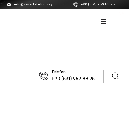
info@sezertekotomasyon.com
+90 (531) 959 88 25
İK
İLETIŞIM
Telefon
+90 (531) 959 88 25
ANASAYFA
/
LANBAO
M12 Pano Tipi