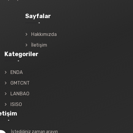
Sayfalar
Hakkımızda
İletişim
Kategoriler
ENDA
GMTCNT
LANBAO
ISISO
letişim
İstediğiniz zaman arayın