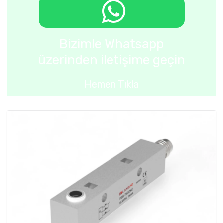
Bizimle Whatsapp
üzerinden iletişime geçin
Hemen Tıkla