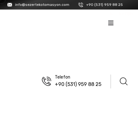
info@sezertekotomasyon.com
+90 (531) 959 88 25
İK
İLETIŞIM
Telefon
+90 (531) 959 88 25
ANASAYFA
/
LANBAO
Psbt Serisi Prizmatik