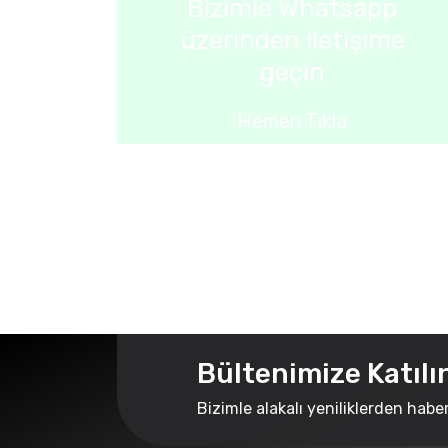
Bizimle Whatsapp
üzerinden iletişime
geçin
Hemen Tıkla
Bültenimize Katılı
Bizimle alakalı yeniliklerden habe