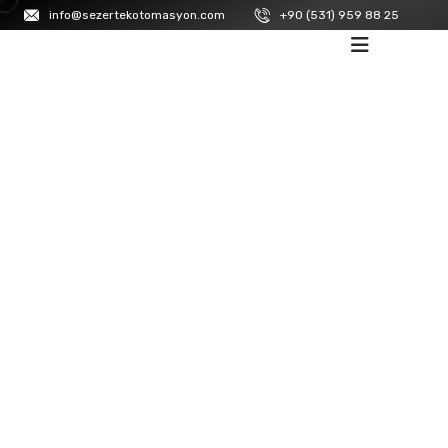
info@sezertekotomasyon.com
+90 (531) 959 88 25