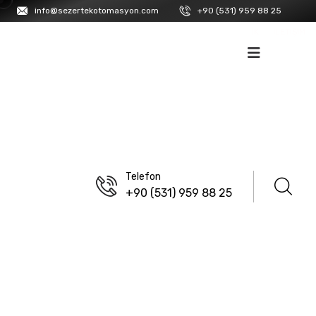
info@sezertekotomasyon.com
+90 (531) 959 88 25
İK
İLETIŞIM
Telefon
+90 (531) 959 88 25
ANASAYFA
/
LANBAO
M12 DC 3/4 Kablolu