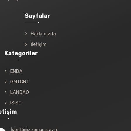
Sayfalar
Hakkımızda
İletişim
Kategoriler
ENDA
GMTCNT
LANBAO
ISISO
letişim
İstediğiniz zaman arayın