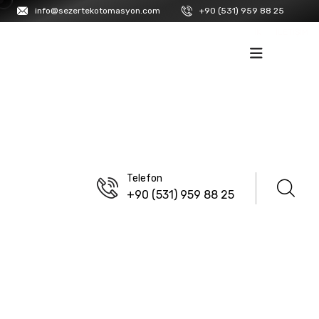
info@sezertekotomasyon.com
+90 (531) 959 88 25
İK
İLETIŞIM
Telefon
+90 (531) 959 88 25
ANASAYFA
/
LANBAO
M23 Sinyal Konnektörleri