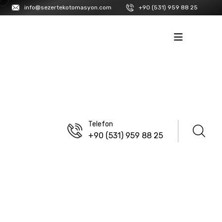
info@sezertekotomasyon.com
+90 (531) 959 88 25
İK
İLETIŞIM
Telefon
+90 (531) 959 88 25
ANASAYFA
/
LANBAO
Pr18Ts Serisi Plastik