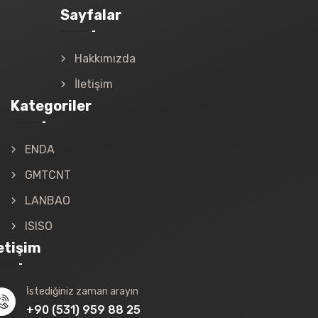
Sayfalar
Hakkımızda
İletişim
Kategoriler
ENDA
GMTCNT
LANBAO
ISISO
letişim
İstediğiniz zaman arayın
+90 (531) 959 88 25