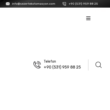
info@sezertekotomasyon.com
+90 (531) 959 88 25
İK
İLETIŞIM
Telefon
+90 (531) 959 88 25
ANASAYFA
/
LANBAO
Dk Serisi Konnektörler