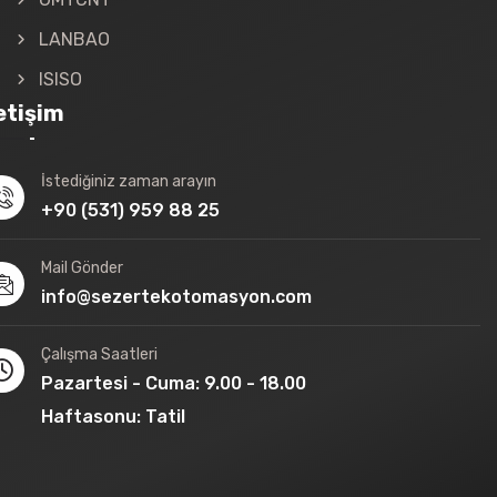
LANBAO
ISISO
letişim
İstediğiniz zaman arayın
+90 (531) 959 88 25
Mail Gönder
info@sezertekotomasyon.com
Çalışma Saatleri
Pazartesi - Cuma: 9.00 - 18.00
Haftasonu: Tatil