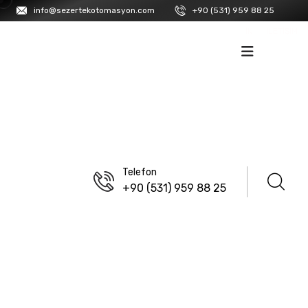
info@sezertekotomasyon.com
+90 (531) 959 88 25
İK
İLETIŞIM
Telefon
+90 (531) 959 88 25
ANASAYFA
/
LANBAO
Wt Serisi Konnektörler